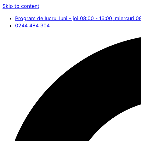
Skip to content
Program de lucru: luni - joi 08:00 - 16:00, miercuri 0
0244 484 304