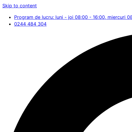
Skip to content
Program de lucru: luni - joi 08:00 - 16:00, miercuri 0
0244 484 304