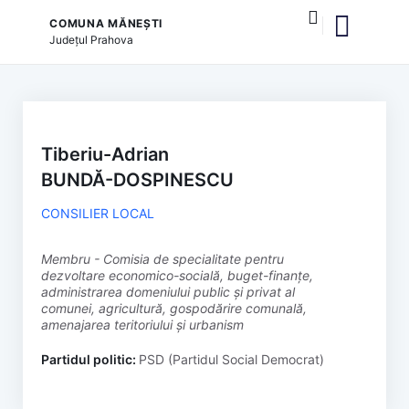
COMUNA MĂNEȘTI
Județul
Prahova
și serviciile publice
Tiberiu-Adrian
BUNDĂ-DOSPINESCU
CONSILIER LOCAL
membru - Comisia de specialitate pentru
dezvoltare economico-socială, buget-finanțe,
administrarea domeniului public și privat al
comunei, agricultură, gospodărire comunală,
amenajarea teritoriului și urbanism
Partidul politic:
PSD (Partidul Social Democrat)