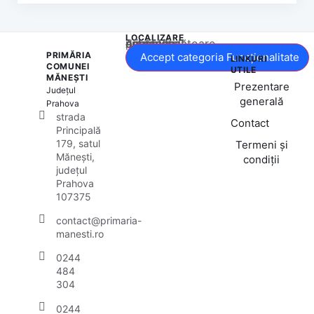
LOCALIZARE
Acest conținut este blocat până când acceptați categoria corespunzătoare de cookie-uri.
PRIMĂRIA
Accept categoria Funcționalitate
LINKURI
COMUNEI
UTILE
MĂNEȘTI
Prezentare
Județul
generală
Prahova
strada
Contact
Principală
179, satul
Termeni și
Mănești,
condiții
județul
Prahova
107375
contact@primaria-
manesti.ro
0244
484
304
0244