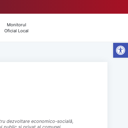
Monitorul
Oficial Local
Open
 public și privat al comunei,