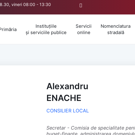
18.30, vineri 08:00 - 13:30
Instituțiile
Servicii
Nomenclatura
Primăria
și serviciile publice
online
stradală
Alexandru
ENACHE
CONSILIER LOCAL
secretar - Comisia de specialitate pentru dezvoltare economico-socială,
buget-finanțe, administrarea domeniului