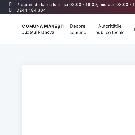
Program de lucru: luni - joi 08:00 - 16:00, miercuri 08:00 - 
0244 484 304
Despre
Autoritățile
COMUNA MĂNEȘTI
Județul
Prahova
comună
publice locale