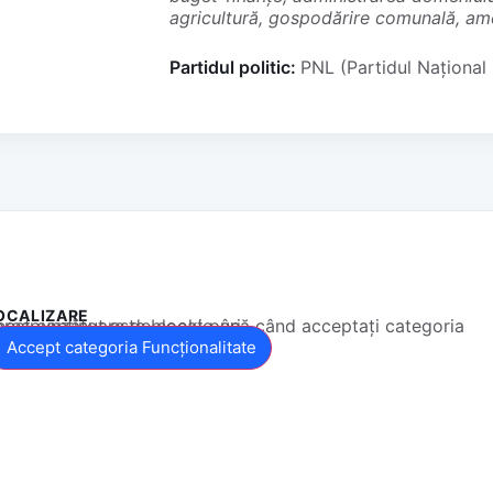
agricultură, gospodărire comunală, ame
Partidul politic:
PNL (Partidul Național 
OCALIZARE
 conținut este blocat până când acceptați categoria corespunzătoare de cookie-uri.
Accept categoria Funcționalitate