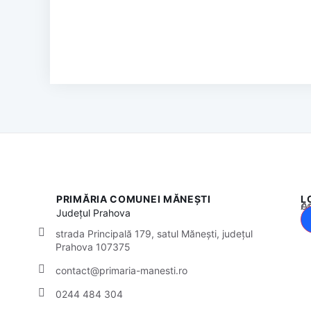
PRIMĂRIA COMUNEI MĂNEȘTI
L
Acest
Județul
Prahova
strada Principală 179, satul Mănești, județul
Prahova 107375
contact@primaria-manesti.ro
0244 484 304