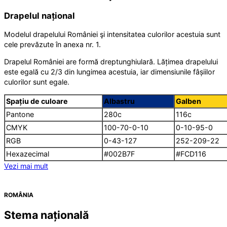
Drapelul național
Modelul drapelului României şi intensitatea culorilor acestuia sunt
cele prevăzute în anexa nr. 1.
Drapelul României are formă dreptunghiulară. Lățimea drapelului
este egală cu 2/3 din lungimea acestuia, iar dimensiunile fâșiilor
culorilor sunt egale.
Spațiu de culoare
Albastru
Galben
Pantone
280c
116c
CMYK
100-70-0-10
0-10-95-0
RGB
0-43-127
252-209-22
Hexazecimal
#002B7F
#FCD116
Vezi mai mult
ROMÂNIA
Stema națională