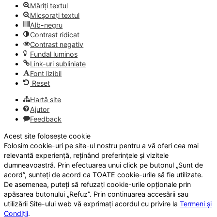
Măriți textul
Micșorați textul
Alb-negru
Contrast ridicat
Contrast negativ
Fundal luminos
Link-uri subliniate
Font lizibil
Reset
Hartă site
Ajutor
Feedback
Acest site folosește cookie
Folosim cookie-uri pe site-ul nostru pentru a vă oferi cea mai
relevantă experiență, reținând preferințele și vizitele
dumneavoastră. Prin efectuarea unui click pe butonul „Sunt de
acord”, sunteți de acord ca TOATE cookie-urile să fie utilizate.
De asemenea, puteți să refuzați cookie-urile opționale prin
apăsarea butonului „Refuz”. Prin continuarea accesării sau
utilizării Site-ului web vă exprimați acordul cu privire la
Termeni și
Condiții
.