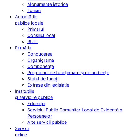
Monumente istorice
Turism
Autoritățile
publice locale
Primarul
Consiliul local
RUTI
Primăria
Conducerea
Organigrama
Componența
Programul de funcționare și de audiențe
Statul de funcții
Extrase din legislație
Instituțiile
și serviciile publice
Educația
Serviciul Public Comunitar Local de Evidență a
Persoanelor
Alte servicii publice
Servicii
online