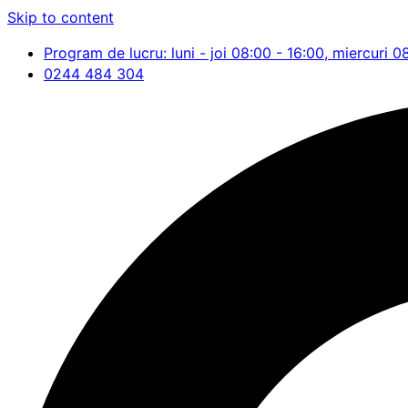
Skip to content
Program de lucru: luni - joi 08:00 - 16:00, miercuri 0
0244 484 304