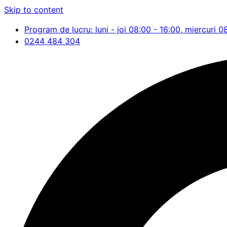
Skip to content
Program de lucru: luni - joi 08:00 - 16:00, miercuri 0
0244 484 304