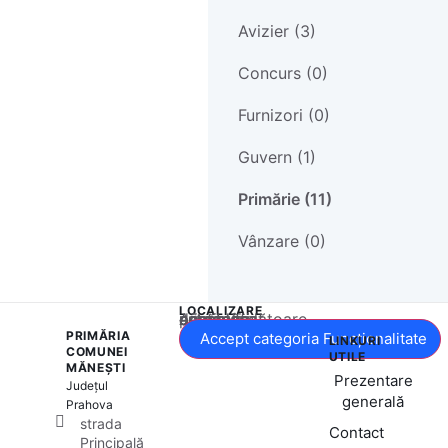
Avizier (3)
Concurs (0)
Furnizori (0)
Guvern (1)
Primărie (11)
Vânzare (0)
LOCALIZARE
Acest conținut este blocat până când acceptați categoria corespunzătoare de cookie-uri.
PRIMĂRIA
Accept categoria Funcționalitate
LINKURI
COMUNEI
UTILE
MĂNEȘTI
Prezentare
Județul
generală
Prahova
strada
Contact
Principală