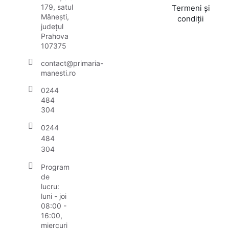
179, satul
Termeni și
Mănești,
condiții
județul
Prahova
107375
contact@primaria-
manesti.ro
0244
484
304
0244
484
304
Program
de
lucru:
luni - joi
08:00 -
16:00,
miercuri