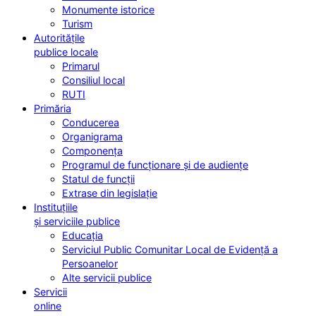
Monumente istorice
Turism
Autoritățile
publice locale
Primarul
Consiliul local
RUTI
Primăria
Conducerea
Organigrama
Componența
Programul de funcționare și de audiențe
Statul de funcții
Extrase din legislație
Instituțiile
și serviciile publice
Educația
Serviciul Public Comunitar Local de Evidență a
Persoanelor
Alte servicii publice
Servicii
online