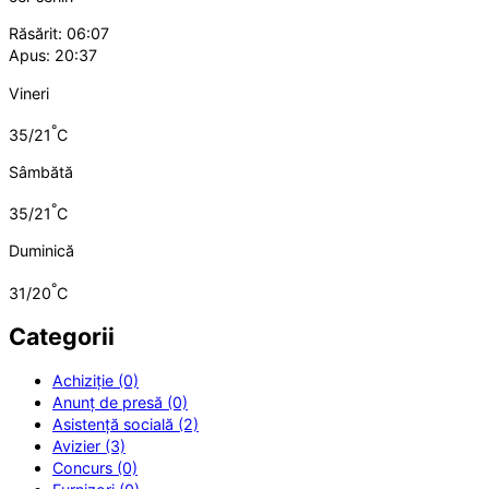
Răsărit: 06:07
Apus: 20:37
Vineri
°
35/21
C
Sâmbătă
°
35/21
C
Duminică
°
31/20
C
Categorii
Achiziție (0)
Anunț de presă (0)
Asistență socială (2)
Avizier (3)
Concurs (0)