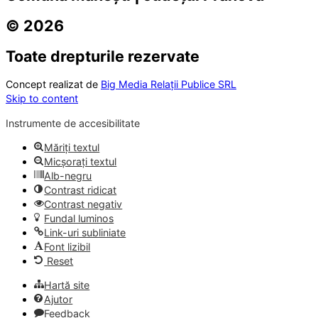
© 2026
Toate drepturile rezervate
Concept realizat de
Big Media Relații Publice SRL
Skip to content
Instrumente de accesibilitate
Măriți textul
Micșorați textul
Alb-negru
Contrast ridicat
Contrast negativ
Fundal luminos
Link-uri subliniate
Font lizibil
Reset
Hartă site
Ajutor
Feedback