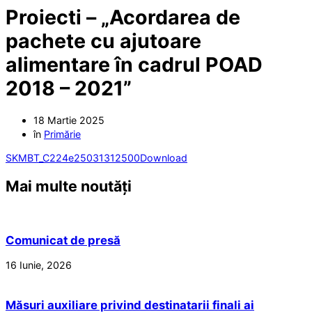
Proiecti – „Acordarea de
pachete cu ajutoare
alimentare în cadrul POAD
2018 – 2021”
18 Martie 2025
în
Primărie
SKMBT_C224e25031312500
Download
Mai multe noutăți
Comunicat de presă
16 Iunie, 2026
Măsuri auxiliare privind destinatarii finali ai