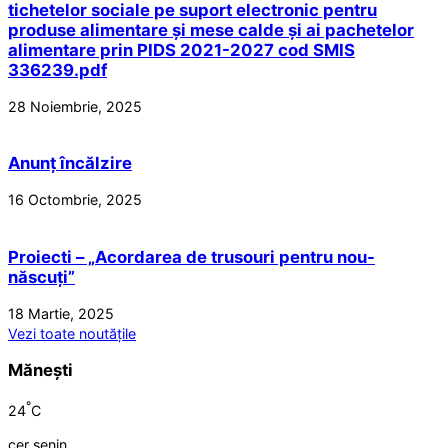
tichetelor sociale pe suport electronic pentru
produse alimentare și mese calde și ai pachetelor
alimentare prin PIDS 2021-2027 cod SMIS
336239.pdf
28 Noiembrie, 2025
Anunț încălzire
16 Octombrie, 2025
Proiecti – „Acordarea de trusouri pentru nou-
născuți”
18 Martie, 2025
Vezi toate noutățile
Mănești
°
24
C
cer senin