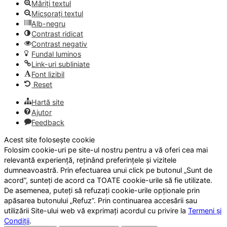
Măriți textul
Micșorați textul
Alb-negru
Contrast ridicat
Contrast negativ
Fundal luminos
Link-uri subliniate
Font lizibil
Reset
Hartă site
Ajutor
Feedback
Acest site folosește cookie
Folosim cookie-uri pe site-ul nostru pentru a vă oferi cea mai
relevantă experiență, reținând preferințele și vizitele
dumneavoastră. Prin efectuarea unui click pe butonul „Sunt de
acord”, sunteți de acord ca TOATE cookie-urile să fie utilizate.
De asemenea, puteți să refuzați cookie-urile opționale prin
apăsarea butonului „Refuz”. Prin continuarea accesării sau
utilizării Site-ului web vă exprimați acordul cu privire la
Termeni și
Condiții
.