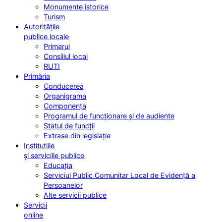
Monumente istorice
Turism
Autoritățile
publice locale
Primarul
Consiliul local
RUTI
Primăria
Conducerea
Organigrama
Componența
Programul de funcționare și de audiențe
Statul de funcții
Extrase din legislație
Instituțiile
și serviciile publice
Educația
Serviciul Public Comunitar Local de Evidență a
Persoanelor
Alte servicii publice
Servicii
online