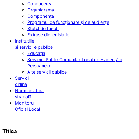
Conducerea
Organigrama
Componența
Programul de funcționare și de audiențe
Statul de funcții
Extrase din legislație
Instituțiile
și serviciile publice
Educația
Serviciul Public Comunitar Local de Evidență a
Persoanelor
Alte servicii publice
Servicii
online
Nomenclatura
stradală
Monitorul
Oficial Local
Titica