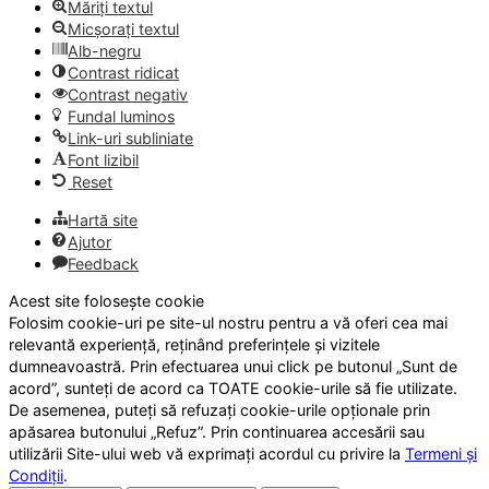
Măriți textul
Micșorați textul
Alb-negru
Contrast ridicat
Contrast negativ
Fundal luminos
Link-uri subliniate
Font lizibil
Reset
Hartă site
Ajutor
Feedback
Acest site folosește cookie
Folosim cookie-uri pe site-ul nostru pentru a vă oferi cea mai
relevantă experiență, reținând preferințele și vizitele
dumneavoastră. Prin efectuarea unui click pe butonul „Sunt de
acord”, sunteți de acord ca TOATE cookie-urile să fie utilizate.
De asemenea, puteți să refuzați cookie-urile opționale prin
apăsarea butonului „Refuz”. Prin continuarea accesării sau
utilizării Site-ului web vă exprimați acordul cu privire la
Termeni și
Condiții
.