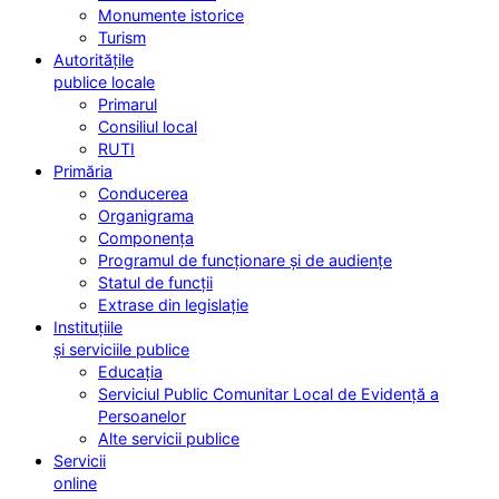
Monumente istorice
Turism
Autoritățile
publice locale
Primarul
Consiliul local
RUTI
Primăria
Conducerea
Organigrama
Componența
Programul de funcționare și de audiențe
Statul de funcții
Extrase din legislație
Instituțiile
și serviciile publice
Educația
Serviciul Public Comunitar Local de Evidență a
Persoanelor
Alte servicii publice
Servicii
online