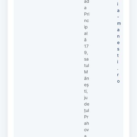
ad
i
a
a
Pri
-
nc
m
ip
a
al
n
ă
e
17
s
9,
t
sa
i
tul
.
M
r
ăn
o
eș
ti,
ju
de
țul
Pr
ah
ov
a