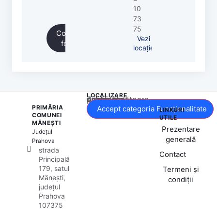
10
73
75
Completează
Vezi
formularul
locație
LOCALIZARE
Acest conținut este blocat până când acceptați categoria corespunzătoare de cookie-uri.
PRIMĂRIA
Accept categoria Funcționalitate
LINKURI
COMUNEI
UTILE
MĂNEȘTI
Prezentare
Județul
generală
Prahova
strada
Contact
Principală
179, satul
Termeni și
Mănești,
condiții
județul
Prahova
107375