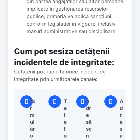
din partea angajaților sau altor persoane
implicate în gestionarea resurselor
publice, primăria va aplica sancțiuni
conform legislației în vigoare, inclusiv
măsuri administrative sau disciplinare.
Cum pot sesiza cetățenii
incidentele de integritate:
Cetățenii pot raporta orice incident de
integritate prin următoarele canale:
Fo
T
A
A
r
e
dr
d
m
l
e
r
ul
e
să
e
ar
f
sc
s
o
o
ri
a