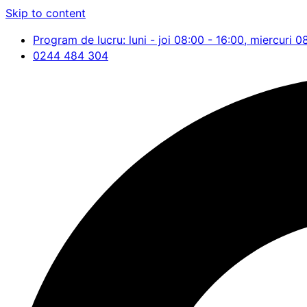
Skip to content
Program de lucru: luni - joi 08:00 - 16:00, miercuri 0
0244 484 304