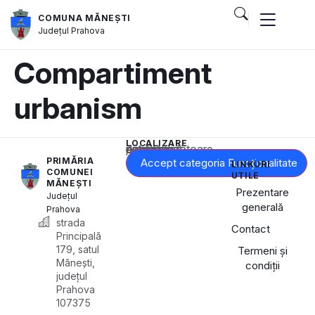
COMUNA MĂNEȘTI
Județul
Prahova
și serviciile publice
Compartiment
urbanism
LOCALIZARE
Acest conținut este blocat până când acceptați categoria corespunzătoare de cookie-uri.
PRIMĂRIA
Accept categoria Funcționalitate
LINKURI
COMUNEI
UTILE
MĂNEȘTI
Prezentare
Județul
generală
Prahova
strada
Contact
Principală
179, satul
Termeni și
Mănești,
condiții
județul
Prahova
107375