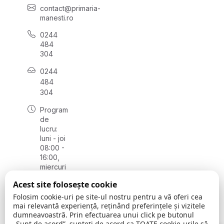
contact@primaria-
manesti.ro
0244
484
304
0244
484
304
Program
de
lucru:
luni - joi
08:00 -
16:00,
miercuri
08:00 -
Acest site folosește cookie
18.30,
vineri
Folosim cookie-uri pe site-ul nostru pentru a vă oferi cea
08:00 -
mai relevantă experiență, reținând preferințele și vizitele
dumneavoastră. Prin efectuarea unui click pe butonul
13:30
„Sunt de acord”, sunteți de acord ca TOATE cookie-urile să